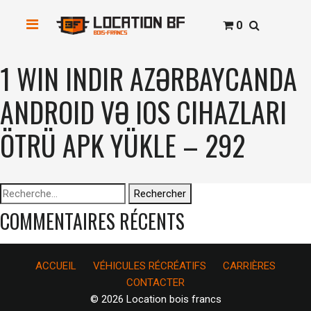
0
1 WIN INDIR AZƏRBAYCANDA ️
ANDROID VƏ IOS CIHAZLARI
ÖTRÜ APK YÜKLЕ – 292
Rechercher :
COMMENTAIRES RÉCENTS
ACCUEIL
VÉHICULES RÉCRÉATIFS
CARRIÈRES
CONTACTER
© 2026 Location bois francs