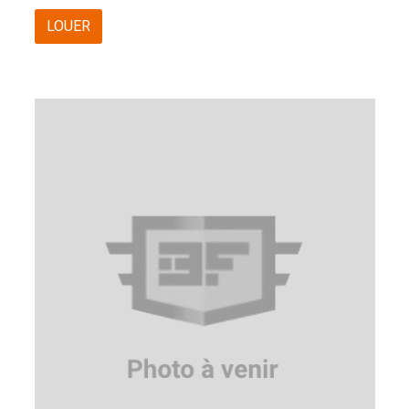
LOUER