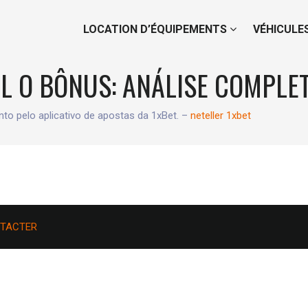
LOCATION D’ÉQUIPEMENTS
VÉHICULE
L O BÔNUS: ANÁLISE COMPLET
o pelo aplicativo de apostas da 1xBet. –
neteller 1xbet
TACTER