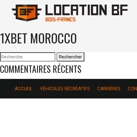
1XBET MOROCCO
Rechercher :
COMMENTAIRES RÉCENTS
ACCUEIL
VÉHICULES RÉCRÉATIFS
CARRIÈRES
CON