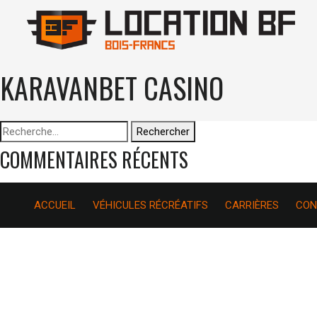
KARAVANBET CASINO
Rechercher :
COMMENTAIRES RÉCENTS
ACCUEIL
VÉHICULES RÉCRÉATIFS
CARRIÈRES
CON